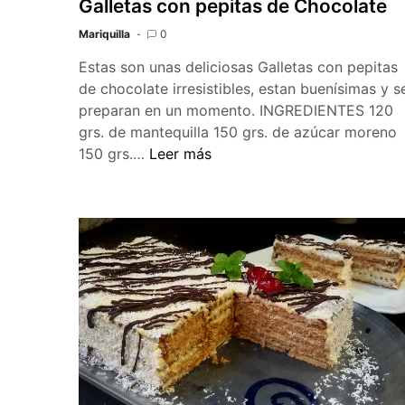
Galletas con pepitas de Chocolate
Mariquilla
0
Estas son unas deliciosas Galletas con pepitas
de chocolate irresistibles, estan buenísimas y s
preparan en un momento. INGREDIENTES 120
grs. de mantequilla 150 grs. de azúcar moreno
Galletas
150 grs.…
Leer más
con
pepitas
de
Chocolate