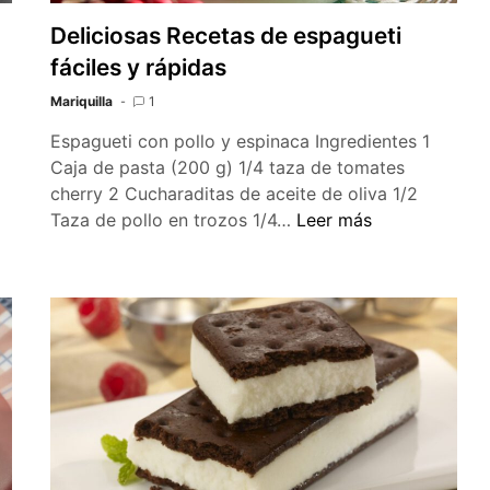
Deliciosas Recetas de espagueti
fáciles y rápidas
Mariquilla
1
Espagueti con pollo y espinaca Ingredientes 1
Caja de pasta (200 g) 1/4 taza de tomates
cherry 2 Cucharaditas de aceite de oliva 1/2
Deliciosas
Taza de pollo en trozos 1/4…
Leer más
Recetas
de
espagueti
fáciles
y
rápidas