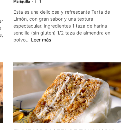
Mariquilla
1
Esta es una deliciosa y refrescante Tarta de
Limón, con gran sabor y una textura
er
espectacular. ingredientes 1 taza de harina
a
sencilla (sin gluten) 1/2 taza de almendra en
e,
TARTA
polvo…
Leer más
DE
LIMÓN