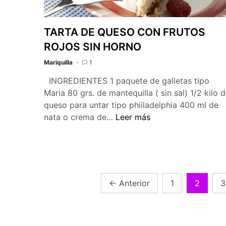
TARTA DE QUESO CON FRUTOS
ROJOS SIN HORNO
Mariquilla
1
INGREDIENTES 1 paquete de galletas tipo
Maria 80 grs. de mantequilla ( sin sal) 1/2 kilo 
queso para untar tipo phiiladelphia 400 ml de
TARTA
nata o crema de…
Leer más
DE
QUESO
CON
FRUTOS
ROJOS
Navegación
←
Anterior
1
2
3
SIN
de
HORNO
entradas