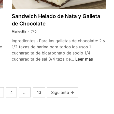
Sandwich Helado de Nata y Galleta
de Chocolate
Mariquilla
0
Ingredientes : Para las galletas de chocolate: 2 y
de
1/2 tazas de harina para todos los usos 1
cucharadita de bicarbonato de sodio 1/4
Sandwich
cucharadita de sal 3/4 taza de…
Leer más
Helado
de
Nata
y
Galleta
4
…
13
Siguiente
→
de
Chocolate