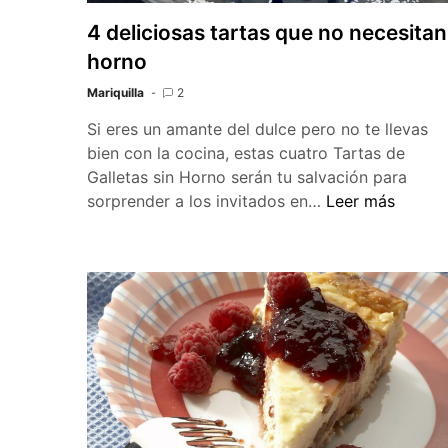
4 deliciosas tartas que no necesitan
horno
Mariquilla
2
Si eres un amante del dulce pero no te llevas
bien con la cocina, estas cuatro Tartas de
Galletas sin Horno serán tu salvación para
4
sorprender a los invitados en…
Leer más
deliciosas
tartas
que
no
necesitan
horno