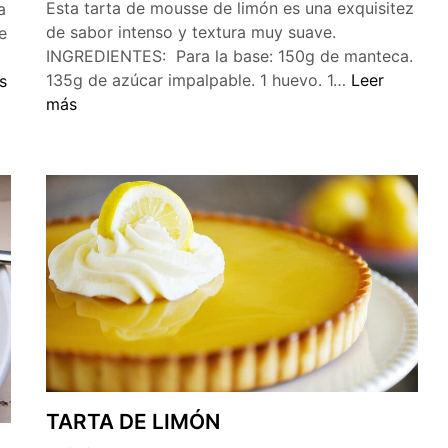
Esta tarta de mousse de limón es una exquisitez
a
de sabor intenso y textura muy suave.
e
INGREDIENTES: Para la base: 150g de manteca.
Tarta
135g de azúcar impalpable. 1 huevo. 1…
Leer
s
mousse
R
más
de
limon
TARTA DE LIMÓN