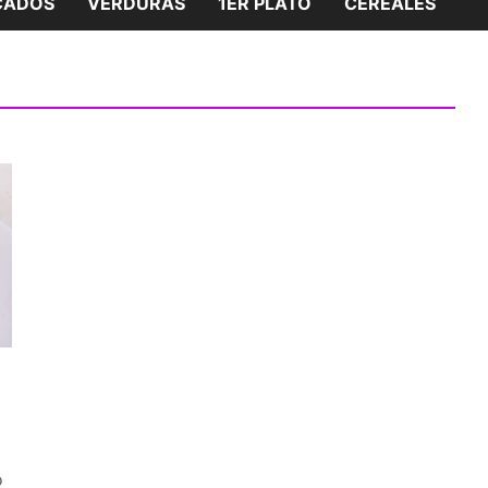
CADOS
VERDURAS
1ER PLATO
CEREALES
o