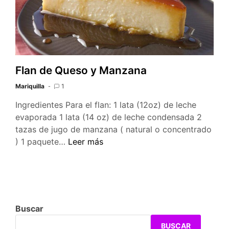
Flan de Queso y Manzana
Mariquilla
1
Ingredientes Para el flan: 1 lata (12oz) de leche
evaporada 1 lata (14 oz) de leche condensada 2
tazas de jugo de manzana ( natural o concentrado
Flan
) 1 paquete…
Leer más
de
Queso
y
Manzana
Buscar
BUSCAR