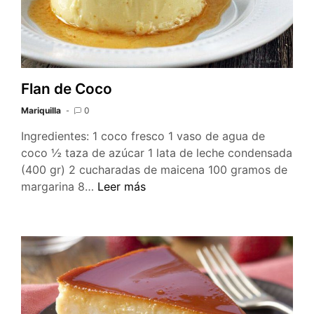
Flan de Coco
Mariquilla
0
Ingredientes: 1 coco fresco 1 vaso de agua de
coco ½ taza de azúcar 1 lata de leche condensada
(400 gr) 2 cucharadas de maicena 100 gramos de
Flan
margarina 8…
Leer más
de
Coco