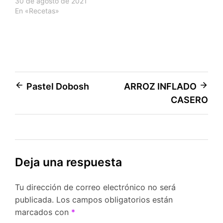
30 de agosto de 2021
En «Recetas»
Navegación
Pastel Dobosh
ARROZ INFLADO
CASERO
de
entradas
Deja una respuesta
Tu dirección de correo electrónico no será
publicada.
Los campos obligatorios están
marcados con
*