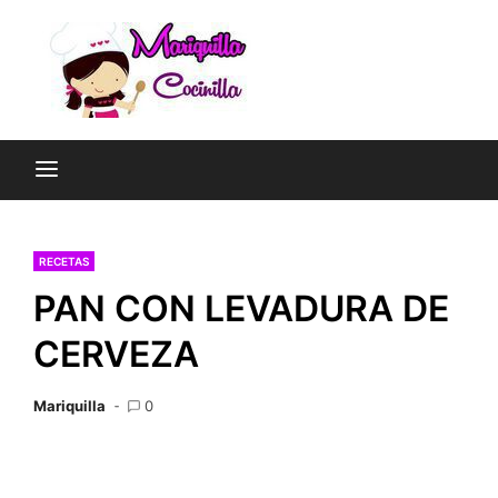
Saltar
al
contenido
Las Recetas de Cocina
Mariquil
de Mariquilla Cocinilla
RECETAS
PAN CON LEVADURA DE
CERVEZA
Mariquilla
0