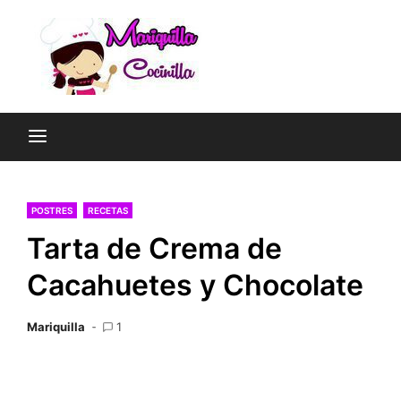
Saltar
al
contenido
Las Recetas de Cocina
Mariquil
de Mariquilla Cocinilla
POSTRES
RECETAS
Tarta de Crema de
Cacahuetes y Chocolate
Mariquilla
1