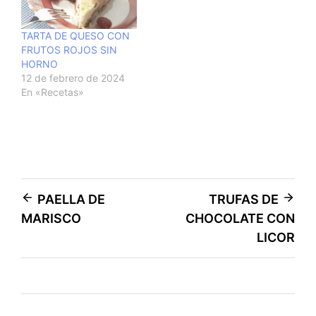
TARTA DE QUESO CON
FRUTOS ROJOS SIN
HORNO
12 de febrero de 2024
En «Recetas»
Navegación
PAELLA DE
TRUFAS DE
MARISCO
CHOCOLATE CON
de
LICOR
entradas