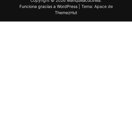
Copyright © 2026
Mariquillacocinilla
.
Funciona gracias a WordPress
|
Tema: Apace de
ThemezHut